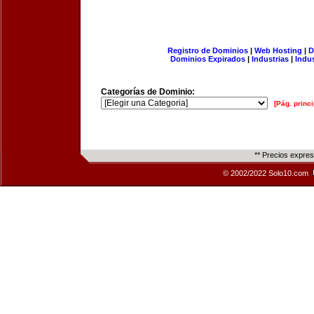
Registro de Dominios
|
Web Hosting
|
D
Dominios Expirados
|
Industrias
|
Indu
Categorías de Dominio:
[Pág. princi
** Precios expre
© 2002/2022 Solo10.com