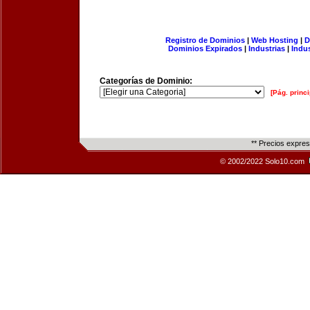
Registro de Dominios
|
Web Hosting
|
D
Dominios Expirados
|
Industrias
|
Indu
Categorías de Dominio:
[Pág. princi
** Precios expre
© 2002/2022 Solo10.com