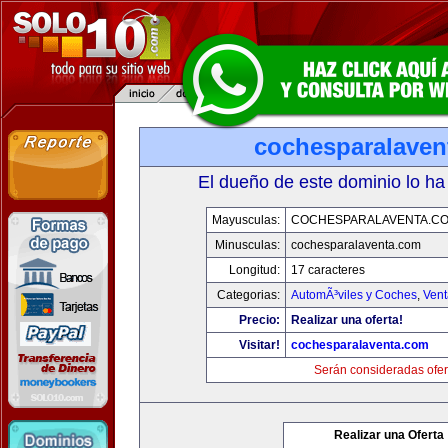
cochesparalaven
El dueño de este dominio lo ha
Mayusculas:
COCHESPARALAVENTA.C
Minusculas:
cochesparalaventa.com
Longitud:
17 caracteres
Categorias:
AutomÃ³viles y Coches
,
Vent
Precio:
Realizar una oferta!
Visitar!
cochesparalaventa.com
Serán consideradas ofer
Realizar una Oferta