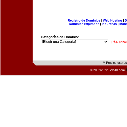
Registro de Dominios
|
Web Hosting
|
D
Dominios Expirados
|
Industrias
|
Indu
Categorías de Dominio:
[Pág. princi
** Precios expre
© 2002/2022 Solo10.com