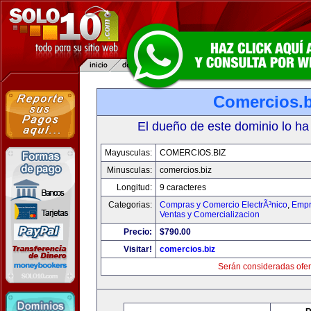
Comercios.b
El dueño de este dominio lo ha
Mayusculas:
COMERCIOS.BIZ
Minusculas:
comercios.biz
Longitud:
9 caracteres
Categorias:
Compras y Comercio ElectrÃ³nico
,
Empr
Ventas y Comercializacion
Precio:
$790.00
Visitar!
comercios.biz
Serán consideradas ofer