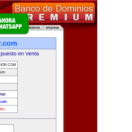
r.com
 puesto en Venta
IOR.COM
com
rta!
.com
tas