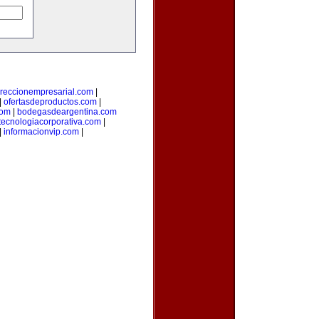
ireccionempresarial.com
|
|
ofertasdeproductos.com
|
com
|
bodegasdeargentina.com
tecnologiacorporativa.com
|
|
informacionvip.com
|