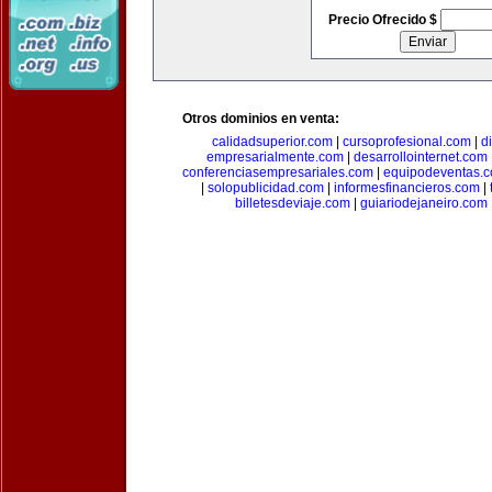
Precio Ofrecido $
Otros dominios en venta:
calidadsuperior.com
|
cursoprofesional.com
|
d
empresarialmente.com
|
desarrollointernet.com
conferenciasempresariales.com
|
equipodeventas.
|
solopublicidad.com
|
informesfinancieros.com
|
billetesdeviaje.com
|
guiariodejaneiro.com