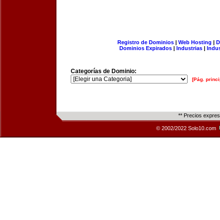
Registro de Dominios
|
Web Hosting
|
D
Dominios Expirados
|
Industrias
|
Indu
Categorías de Dominio:
[Pág. princi
** Precios expre
© 2002/2022 Solo10.com