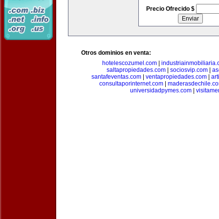
Precio Ofrecido $
Otros dominios en venta:
hotelescozumel.com
|
industriainmobiliaria
saltapropiedades.com
|
sociosvip.com
|
as
santafeventas.com
|
ventapropiedades.com
|
ar
consultaporinternet.com
|
maderasdechile.c
universidadpymes.com
|
visitam